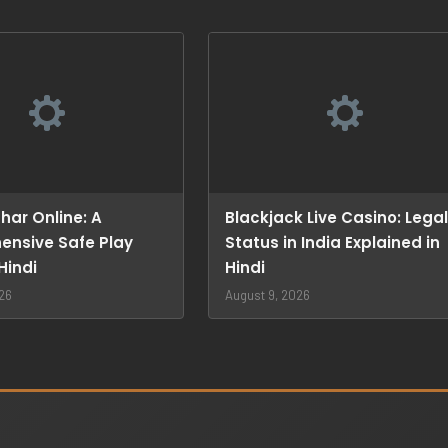
har Online: A
Blackjack Live Casino: Legal
nsive Safe Play
Status in India Explained in
Hindi
Hindi
26
August 9, 2026